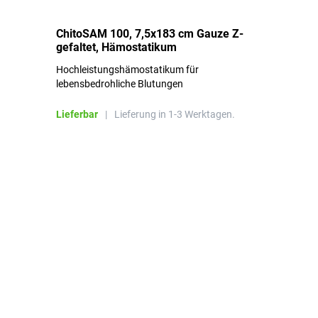
ChitoSAM 100, 7,5x183 cm Gauze Z-
Er
gefaltet, Hämostatikum
N
Hochleistungshämostatikum für
Mi
lebensbedrohliche Blutungen
Li
Lieferbar
|
Lieferung in 1-3 Werktagen.