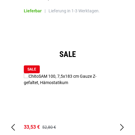
Bl
Lieferbar
|
Lieferung in 1-3 Werktagen.
Li
Produktgalerie überspringen
SALE
SALE
33,53 €
15
52,80 €