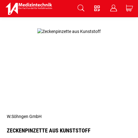
V
B
C
Zum Hauptinhalt springen
W.Söhngen GmbH
ZECKENPINZETTE AUS KUNSTSTOFF