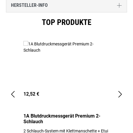
HERSTELLER-INFO
Produktgalerie überspringen
TOP PRODUKTE
12,52 €
1,
1A Blutdruckmessgerät Premium 2-
1A
Schlauch
in
2 Schlauch-System mit Klettmanschette + Etui
To