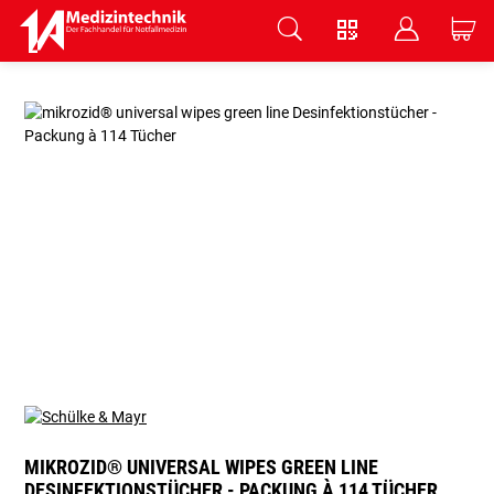
V
B
C
Zum Hauptinhalt springen
MIKROZID® UNIVERSAL WIPES GREEN LINE
DESINFEKTIONSTÜCHER - PACKUNG À 114 TÜCHER