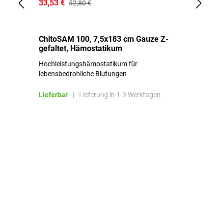
33,53 €
15
52,80 €
ChitoSAM 100, 7,5x183 cm Gauze Z-
Er
gefaltet, Hämostatikum
N
Hochleistungshämostatikum für
Mi
lebensbedrohliche Blutungen
Li
Lieferbar
|
Lieferung in 1-3 Werktagen.