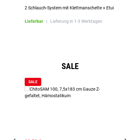
2 Schlauch-System mit Klettmanschette + Etui
To
Bl
Lieferbar
|
Lieferung in 1-3 Werktagen.
Li
Produktgalerie überspringen
SALE
SALE