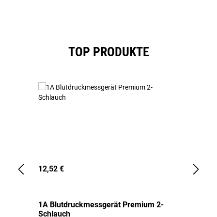
Produktgalerie überspringen
TOP PRODUKTE
12,52 €
1,
1A Blutdruckmessgerät Premium 2-
1A
Schlauch
in