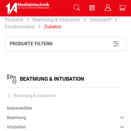
V
B
C
Produkte
Beatmung & Intubation
Sauerstoff
Zum Hauptinhalt springen
Druckminderer
Zubehör
PRODUKTE FILTERN
L
BEATMUNG & INTUBATION
Beatmung & Intubation
A
Bakterienfilter
Beatmung
Intubation