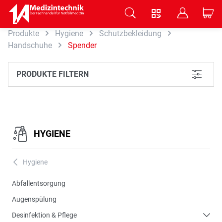
V
B
C
Produkte
Hygiene
Schutzbekleidung
Zum Hauptinhalt springen
Handschuhe
Spender
PRODUKTE FILTERN
L
HYGIENE
Hygiene
A
Abfallentsorgung
Augenspülung
Desinfektion & Pflege