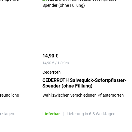
14,90 €
14,90 € / 1 Stück
Cederroth
CEDERROTH Salvequick-Sofortpflaster-
Spender (ohne Füllung)
reundliche
Wahl zwischen verschiedenen Pflastersorten
erktagen.
Lieferbar
|
Lieferung in 6-8 Werktagen.