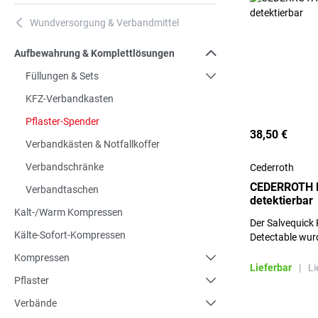
Wundversorgung & Verbandmittel
A
Aufbewahrung & Komplettlösungen
Füllungen & Sets
KFZ-Verbandkasten
Pflaster-Spender
38,50 €
Verbandkästen & Notfallkoffer
Verbandschränke
Cederroth
CEDERROTH Pf
Verbandtaschen
detektierbar
Kalt-/Warm Kompressen
Der Salvequick 
Kälte-Sofort-Kompressen
Detectable wur
Einsatz in der 
Kompressen
Lieferbar
|
Li
Pflaster
Verbände