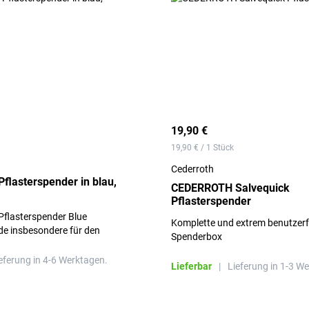
19,90 €
19,90 € / 1 Stück
Cederroth
lasterspender in blau,
CEDERROTH Salvequick
Pflasterspender
Pflasterspender Blue
Komplette und extrem benutzerf
de insbesondere für den
Spenderbox
Lebensmittelbranche entwickelt
eferung in 4-6 Werktagen.
Lieferbar
|
Lieferung in 1-3 W