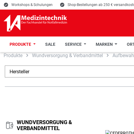
E
Workshops & Schulungen
E
Shop-Bestellungen ab 250 € versandkoste
PRODUKTE
SALE
SERVICE
MARKEN
ORT
Produkte
Wundversorgung & Verbandmittel
Aufbewah
 Hauptinhalt springen
Zur Suche springen
Zur Hauptnavigation springen
Hersteller
WUNDVERSORGUNG &
VERBANDMITTEL