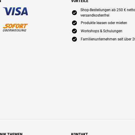
N
VORTEILE
Shop-Bestellungen ab 250 € nett
E
versandkostenfrei
E
Produkte leasen oder mieten
E
Workshops & Schulungen
E
Familienunternehmen seit über 2
HNIK THEMEN
KONTAKT