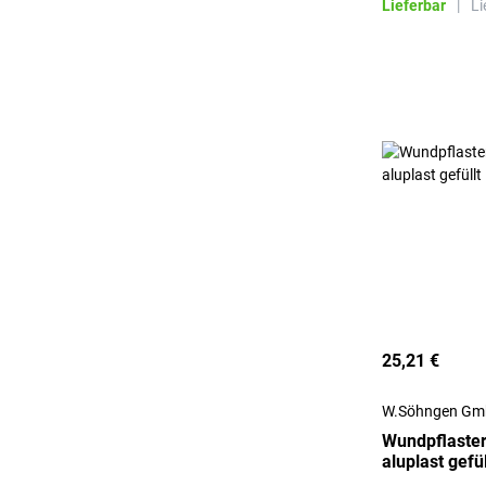
Lieferbar
|
Li
25,21 €
W.Söhngen G
Wundpflaster
aluplast gefül