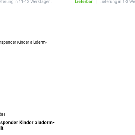
eferung in 11-13 Werktagen.
Lieferbar
|
Lieferung in 1-3 W
mbH
spender Kinder aluderm-
lt