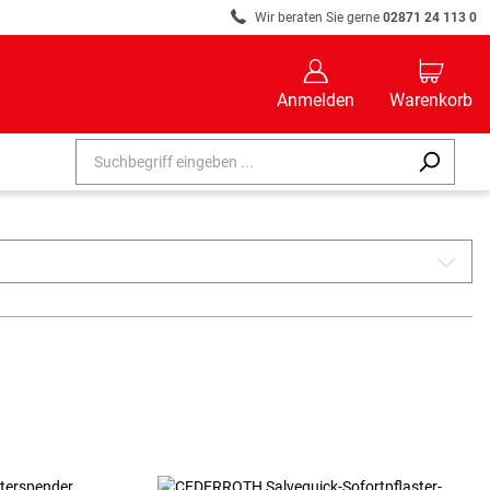
R
Wir beraten Sie gerne
02871 24 113 0
B
C
Anmelden
Warenkorb
A