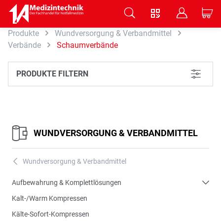
V
B
C
Produkte
Wundversorgung & Verbandmittel
Zum Hauptinhalt springen
Verbände
Schaumverbände
PRODUKTE FILTERN
L
WUNDVERSORGUNG & VERBANDMITTEL
Wundversorgung & Verbandmittel
A
Aufbewahrung & Komplettlösungen
Kalt-/Warm Kompressen
Kälte-Sofort-Kompressen