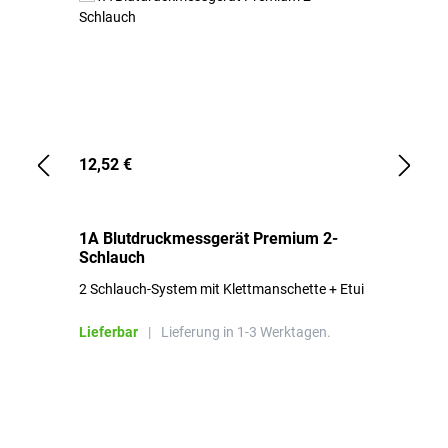
12,52 €
1,
1A Blutdruckmessgerät Premium 2-
1A
Schlauch
in
2 Schlauch-System mit Klettmanschette + Etui
To
Bl
Lieferbar
|
Lieferung in 1-3 Werktagen.
Li