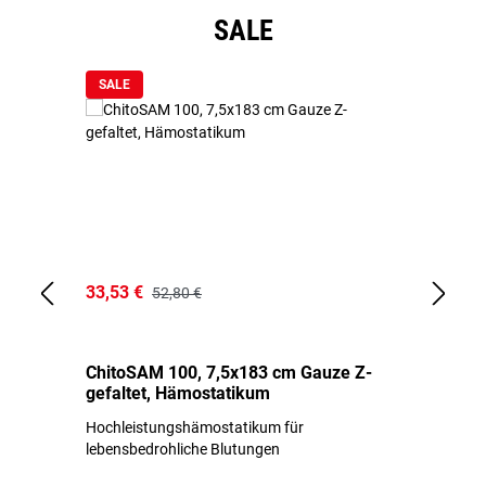
Produktgalerie überspringen
SALE
SALE
33,53 €
15
52,80 €
ChitoSAM 100, 7,5x183 cm Gauze Z-
Er
gefaltet, Hämostatikum
N
Hochleistungshämostatikum für
Mi
lebensbedrohliche Blutungen
Li