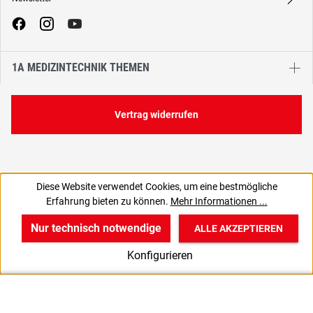
A
1A MEDIZINTECHNIK THEMEN
Vertrag widerrufen
Diese Website verwendet Cookies, um eine bestmögliche
138,57 €
Erfahrung bieten zu können.
Mehr Informationen ...
C
164,90 € inkl. MwSt., | zzgl. Versand
Nur technisch notwendige
ALLE AKZEPTIEREN
w
v
B
Konfigurieren
Start
Produkte
Anmelden
UK 3.0 / EU 35