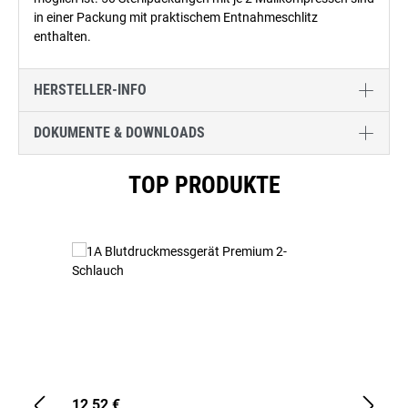
in einer Packung mit praktischem Entnahmeschlitz
enthalten.
HERSTELLER-INFO
DOKUMENTE & DOWNLOADS
Produktgalerie überspringen
TOP PRODUKTE
12,52 €
1,