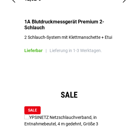
1A Blutdruckmessgerät Premium 2-
1A
Schlauch
in
2 Schlauch-System mit Klettmanschette + Etui
To
Bl
Lieferbar
|
Lieferung in 1-3 Werktagen.
Li
Produktgalerie überspringen
SALE
SALE