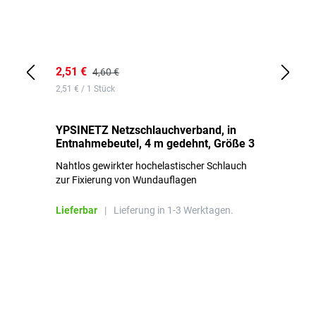
2,51 €
6,
4,60 €
2,51 € / 1 Stück
0,1
YPSINETZ Netzschlauchverband, in
YP
Entnahmebeutel, 4 m gedehnt, Größe 3
Ki
Nahtlos gewirkter hochelastischer Schlauch
zur Fixierung von Wundauflagen
Li
Lieferbar
|
Lieferung in 1-3 Werktagen.