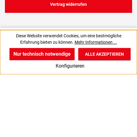
Vertrag widerrufen
5,51 €
Diese Website verwendet Cookies, um eine bestmögliche
C
0,11 € / 1 Stück
Erfahrung bieten zu können.
Mehr Informationen ...
6,56 € inkl. MwSt., | zzgl. Versand
Nur technisch notwendige
ALLE AKZEPTIEREN
w
v
B
Konfigurieren
Start
Produkte
Anmelden