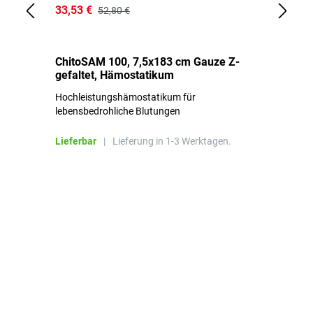
33,53 €
15
52,80 €
ChitoSAM 100, 7,5x183 cm Gauze Z-
Er
gefaltet, Hämostatikum
N
Hochleistungshämostatikum für
Mi
lebensbedrohliche Blutungen
Li
Lieferbar
|
Lieferung in 1-3 Werktagen.