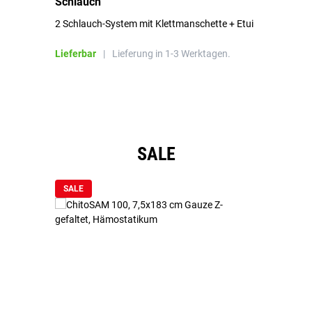
Schlauch
in
2 Schlauch-System mit Klettmanschette + Etui
To
Bl
Lieferbar
|
Lieferung in 1-3 Werktagen.
Li
Produktgalerie überspringen
SALE
SALE