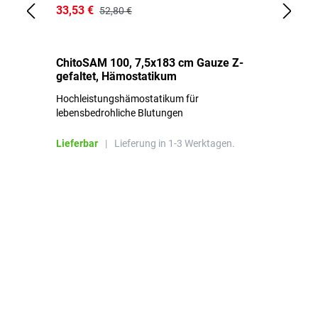
33,53 €
15
52,80 €
ChitoSAM 100, 7,5x183 cm Gauze Z-
Er
gefaltet, Hämostatikum
N
Hochleistungshämostatikum für
Mi
lebensbedrohliche Blutungen
Li
Lieferbar
|
Lieferung in 1-3 Werktagen.