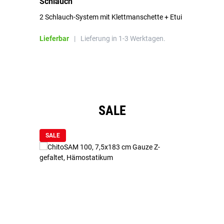
Schlauch
in
2 Schlauch-System mit Klettmanschette + Etui
To
Bl
Lieferbar
|
Lieferung in 1-3 Werktagen.
Li
Produktgalerie überspringen
SALE
SALE