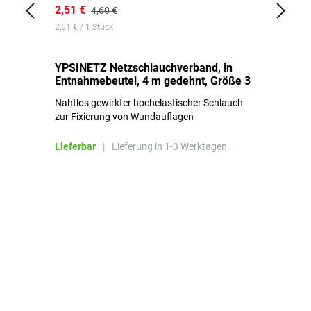
2,51 €
6,
4,60 €
2,51 € / 1 Stück
0,1
YPSINETZ Netzschlauchverband, in
YP
Entnahmebeutel, 4 m gedehnt, Größe 3
Ki
Nahtlos gewirkter hochelastischer Schlauch
zur Fixierung von Wundauflagen
Li
Lieferbar
|
Lieferung in 1-3 Werktagen.