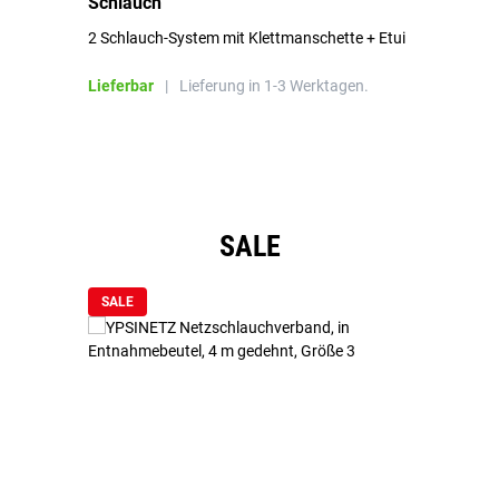
Schlauch
in
2 Schlauch-System mit Klettmanschette + Etui
To
Bl
Lieferbar
|
Lieferung in 1-3 Werktagen.
Li
Produktgalerie überspringen
SALE
SALE