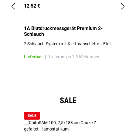
12,52 €
1,
1A Blutdruckmessgerät Premium 2-
1A
Schlauch
in
2 Schlauch-System mit Klettmanschette + Etui
To
Bl
Lieferbar
|
Lieferung in 1-3 Werktagen.
Li
Produktgalerie überspringen
SALE
SALE