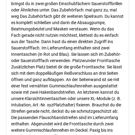
bringst du in zwei großen Einschubfächern Sauerstoffbrillen
oder Ähnliches unter. Das Zubehörfach: mal ganz zu, mal
weg Das Zubehörfach gibt dir weiteren Spielraum. Du kannst
es komplett schließen und darin die Absaugpumpe,
Beatmungsbeutel und Masken verstauen. Wenn du das
Fach gerade nicht nutzen möchtest, klettest du es einfach
aus der Tasche. Dann hast du einen direkten Zugriff ins
Sauerstofffach. Im Lieferumfang enthalten sind zwei
Innentaschen (in Rot und Blau). Sie lassen sich im Zubehör-
oder Sauerstofffach verwenden. Platzwunder Fronttasche
Zusätzlichen Platz bietet dir die große Fronttasche. Sie lässt
sich mit dem doppelläufigen Reißverschluss an drei Seiten
öffnen und ganz aufklappen. An der Seitenwand ist sie mit
einer fest vernähten Gummischlaufenreihen ausgestattet
sowie mit zwei Hakenbandstreifen. An letzteren kannst du
unsere Klarsichtinnentaschen oder unsere XL-Module (z. B.
Intubation, Art.-Nr. xyzPlatzhalter) fixieren. Brauchst du die
Streifen gerade nicht, deckst du sie schmutzgeschützt ab:
Die passenden Flauschbandstreifen sind im Lieferumfang
enthalten. Abgerundet wird die Fronttasche durch zwei
weitere Gummischlaufenreihen im Deckel. Paxig bis ins