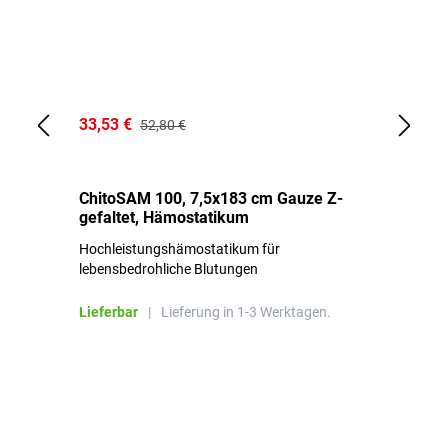
33,53 €
15
52,80 €
ChitoSAM 100, 7,5x183 cm Gauze Z-
Er
gefaltet, Hämostatikum
N
Hochleistungshämostatikum für
Mi
lebensbedrohliche Blutungen
Li
Lieferbar
|
Lieferung in 1-3 Werktagen.