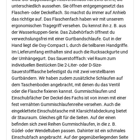
unterschiedlich aussehen. Sie öffnen entgegengesetzt das
Flaschen- oder Deckelfach. So machst du immer auf Anhieb
das richtige auf. Das Flaschenfach haben wir mit unserem
ergonomischen Tragegriff versehen. Du kennst ihn z. B. aus
der Wasserkuppen-Serie. Das Zubehörfach öffnest du
verwechslungsfrei mit einer Gurtbandschlaufe. Gut in der
Hand liegt die Oxy-Compact L durch die teilbaren Handgriffe.
Im Lieferumfang enthalten sind auch die Rucksackgurte und
der Umhängegurt. Das Sauerstofffach: viel Raum zum
individuellen Bestücken Die 2-Liter- oder D-Size-
Sauerstoffflasche befestigst du mit zwei verstellbaren
Gurtbändern. Wir haben zudem zusätzliche Schlaufen auf
dem Taschenboden angebracht, mit denen du das Ventil
oder die Flasche fixieren kannst. Gummischlaufen und
Einschubfächer Der Deckel des Fachs ist von innen mit einer
fest vernähten Gummischlaufenreihe versehen. Auch die
eingeklettete Einschubtasche mit Klarsichtabdeckung bietet
dir Stauraum. Gleiches gilt für die Seiten. Auf der einen
befinden sich zwei Reihen Gummischlaufen, in die z. B.
Güdel- oder Wendeltuben passen. Dahinter ist ein schmales
Einschubfach angebracht. Auf der gegenüberliegenden Seite