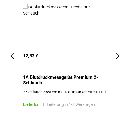
12,52 €
1,
1A Blutdruckmessgerät Premium 2-
1A
Schlauch
in
2 Schlauch-System mit Klettmanschette + Etui
To
Bl
Lieferbar
|
Lieferung in 1-3 Werktagen.
Li