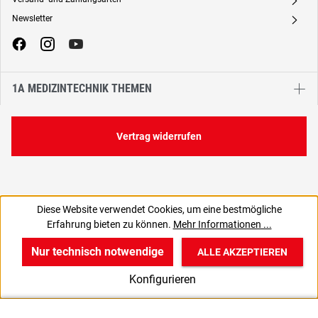
A
Newsletter
A
1A MEDIZINTECHNIK THEMEN
Vertrag widerrufen
Diese Website verwendet Cookies, um eine bestmögliche
231,01 €
Erfahrung bieten zu können.
Mehr Informationen ...
C
274,90 € inkl. MwSt., | zzgl. Versand
Nur technisch notwendige
ALLE AKZEPTIEREN
w
v
B
Konfigurieren
Start
Produkte
Anmelden