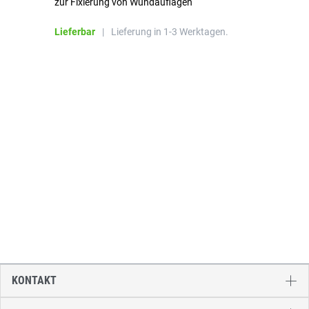
zur Fixierung von Wundauflagen
Li
Lieferbar
|
Lieferung in 1-3 Werktagen.
KONTAKT