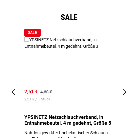
Produktgalerie überspringen
SALE
SALE
2,51 €
6,
4,60 €
2,51 € / 1 Stück
0,1
YPSINETZ Netzschlauchverband, in
YP
Entnahmebeutel, 4 m gedehnt, Größe 3
Ki
Nahtlos gewirkter hochelastischer Schlauch