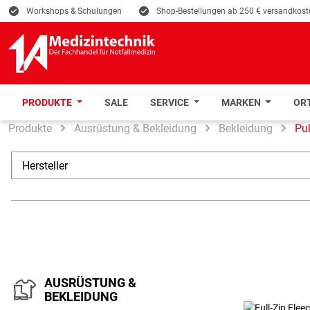
E
Workshops & Schulungen
E
Shop-Bestellungen ab 250 € versandkoste
PRODUKTE
SALE
SERVICE
MARKEN
ORT
Produkte
Ausrüstung & Bekleidung
Bekleidung
Pul
 Hauptinhalt springen
Zur Suche springen
Zur Hauptnavigation springen
Hersteller
AUSRÜSTUNG &
BEKLEIDUNG