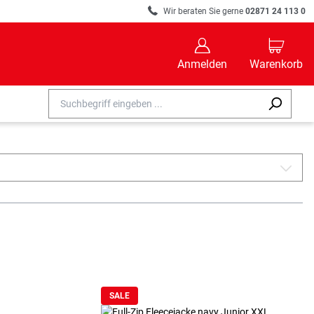
R
Wir beraten Sie gerne
02871 24 113 0
B
C
Anmelden
Warenkorb
A
SALE