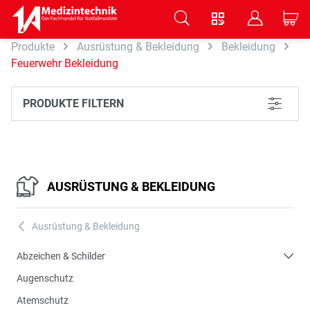
V
B
C
Produkte
Ausrüstung & Bekleidung
Bekleidung
Zum Hauptinhalt springen
Feuerwehr Bekleidung
PRODUKTE FILTERN
L
AUSRÜSTUNG & BEKLEIDUNG
Ausrüstung & Bekleidung
A
Abzeichen & Schilder
Augenschutz
Atemschutz