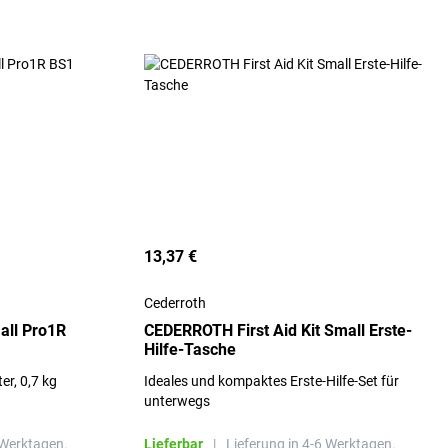
13,37 €
Cederroth
all Pro1R
CEDERROTH First Aid Kit Small Erste-
Hilfe-Tasche
er, 0,7 kg
Ideales und kompaktes Erste-Hilfe-Set für
unterwegs
 Werktagen.
Lieferbar
|
Lieferung in 4-6 Werktagen.