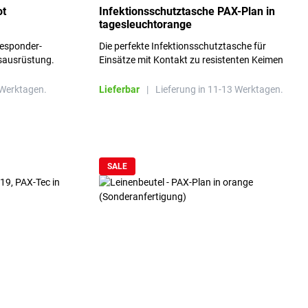
ot
Infektionsschutztasche PAX-Plan in
tagesleuchtorange
Responder-
Die perfekte Infektionsschutztasche für
isausrüstung.
Einsätze mit Kontakt zu resistenten Keimen
mit
und lebensgefährlichen Erregern
 Werktagen.
Lieferbar
|
Lieferung in 11-13 Werktagen.
SALE