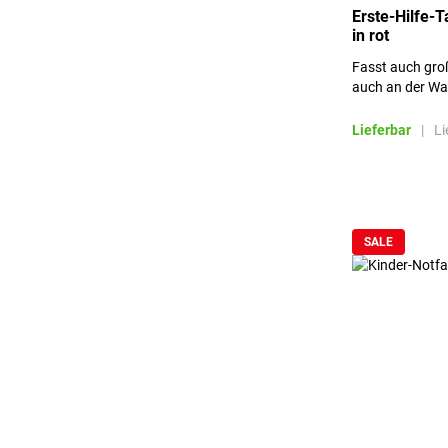
Erste-Hilfe-
in rot
Fasst auch gro
auch an der Wa
Dabei lässt si
jeweiligen Eins
Lieferbar
|
Li
SALE