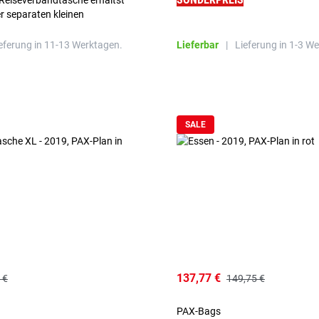
-Reiseverbandtasche erhältst
er separaten kleinen
Reißverschlusstablettentasche. Ohne Füllung!"
eferung in 11-13 Werktagen.
Lieferbar
|
Lieferung in 1-3 W
SALE
137,77 €
 €
149,75 €
PAX-Bags