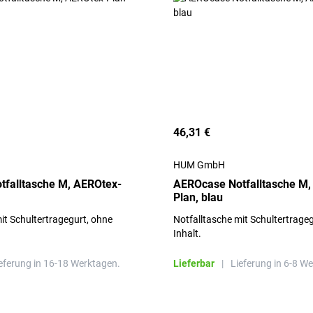
46,31 €
HUM GmbH
falltasche M, AEROtex-
AEROcase Notfalltasche M,
Plan, blau
it Schultertragegurt, ohne
Notfalltasche mit Schultertrage
Inhalt.
eferung in 16-18 Werktagen.
Lieferbar
|
Lieferung in 6-8 W