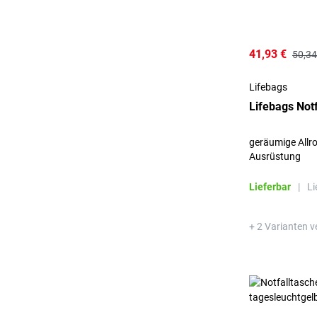
41,93 €
50,34
Lifebags
Lifebags Notf
geräumige Allr
Ausrüstung
Lieferbar
|
Li
+ 2 Varianten v