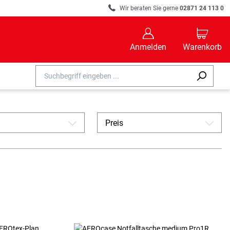
R
Wir beraten Sie gerne
02871 24 113 0
B
C
Anmelden
Warenkorb
Preis
A
A