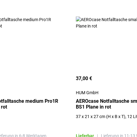
37,00 €
HUM GmbH
tfalltasche medium Pro1R
AEROcase Notfalltasche sm
 rot
BS1 Plane in rot
37 x 21 x 27 cm (H x B x T), 12 Lit
eferung in 6-8 Werktagen.
Lieferbar
|
Lieferung in 11-13