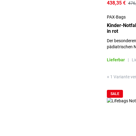
438,35 €
476
PAX-Bags
Kinder-Notfa
in rot
Der besonderen
pädiatrischen N
dieser Tasche.
Lieferbar
|
Li
+ 1 Variante ve
SALE