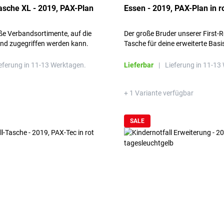
Tasche XL - 2019, PAX-Plan
Essen - 2019, PAX-Plan in r
ße Verbandsortimente, auf die
Der große Bruder unserer First-
nd zugegriffen werden kann.
Tasche für deine erweiterte Bas
e sich aber auch bequem zum
Kompakt, gut verschlossen und 
atzort mitnehmen.
Trennwand im Hauptfach.
eferung in 11-13 Werktagen.
Lieferbar
|
Lieferung in 11-13
+ 1 Variante verfügbar
SALE