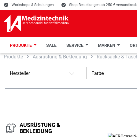
E
Workshops & Schulungen
E
Shop-Bestellungen ab 250 € versandkoste
PRODUKTE
SALE
SERVICE
MARKEN
ORT
Produkte
Ausrüstung & Bekleidung
Rucksäcke & Tasc
 Hauptinhalt springen
Zur Suche springen
Zur Hauptnavigation springen
Hersteller
Farbe
A
AUSRÜSTUNG &
BEKLEIDUNG