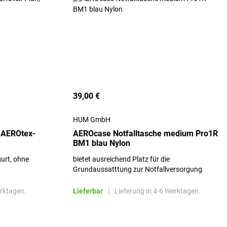
39,00 €
HUM GmbH
 AEROtex-
AEROcase Notfalltasche medium Pro1R
BM1 blau Nylon
gurt, ohne
bietet ausreichend Platz für die
Grundaussatttung zur Notfallversorgung
erktagen.
Lieferbar
|
Lieferung in 4-6 Werktagen.