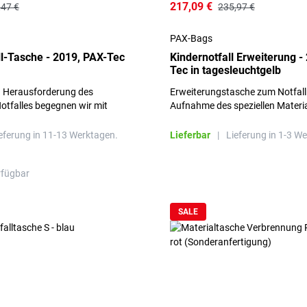
217,09 €
,47 €
235,97 €
PAX-Bags
ll-Tasche - 2019, PAX-Tec
Kindernotfall Erweiterung -
Tec in tagesleuchtgelb
 Herausforderung des
Erweiterungstasche zum Notfall
otfalles begegnen wir mit
Aufnahme des speziellen Materia
Kindernotfall.
eferung in 11-13 Werktagen.
Lieferbar
|
Lieferung in 1-3 W
rfügbar
SALE