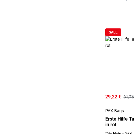
SALE
29,22 €
31,76
PAX-Bags
Erste Hilfe T
in rot