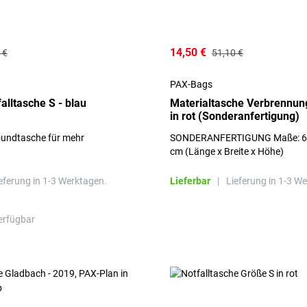
14,50 €
 €
51,10 €
PAX-Bags
alltasche S - blau
Materialtasche Verbrennun
in rot (Sonderanfertigung)
oundtasche für mehr
SONDERANFERTIGUNG Maße: 6,5
cm (Länge x Breite x Höhe)
eferung in 1-3 Werktagen.
Lieferbar
|
Lieferung in 1-3 W
erfügbar