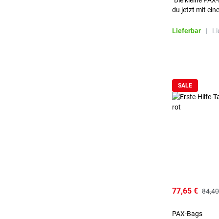
"Die kleine PAX
du jetzt mit ein
Lieferbar
|
Li
SALE
77,65 €
84,40
PAX-Bags