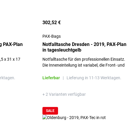
302,52 €
PAX-Bags
g PAX-Plan
Notfalltasche Dresden - 2019, PAX-Plan
in tagesleuchtgelb
 x 31 x 17
Notfalltasche für den professionellen Einsatz.
Die Inneneinteilung ist variabel, die Front- und
Rückwandtasche kann die Module: Modul XL,
Infusion XL, Intubation XL, Ampullarium L
erktagen.
Lieferbar
|
Lieferung in 11-13 Werktagen.
oder XL aufnehmen.
+ 2 Varianten verfügbar
SALE