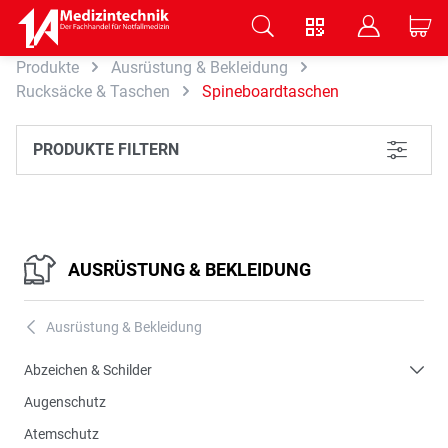
V
B
C
Produkte
Ausrüstung & Bekleidung
Zum Hauptinhalt springen
Rucksäcke & Taschen
Spineboardtaschen
PRODUKTE FILTERN
L
AUSRÜSTUNG & BEKLEIDUNG
Ausrüstung & Bekleidung
A
Abzeichen & Schilder
Augenschutz
Atemschutz