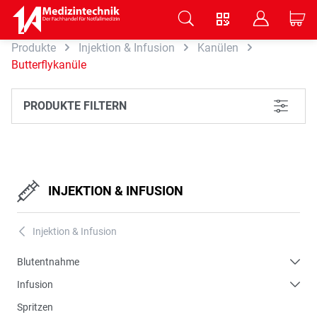
V
B
C
Produkte
Injektion & Infusion
Kanülen
Zum Hauptinhalt springen
Butterflykanüle
PRODUKTE FILTERN
L
INJEKTION & INFUSION
Injektion & Infusion
A
Blutentnahme
Infusion
Spritzen