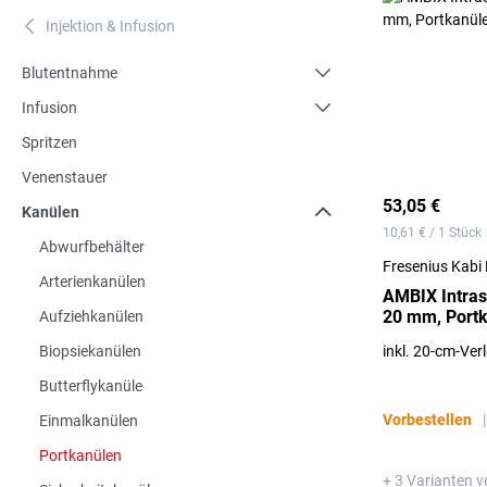
Injektion & Infusion
A
Blutentnahme
Infusion
Spritzen
Venenstauer
53,05 €
Kanülen
10,61 € / 1 Stück
Abwurfbehälter
Fresenius Kab
Arterienkanülen
AMBIX Intras
20 mm, Portk
Aufziehkanülen
Biopsiekanülen
inkl. 20-cm-Ver
Butterflykanüle
Vorbestellen
|
Einmalkanülen
Portkanülen
+ 3 Varianten v