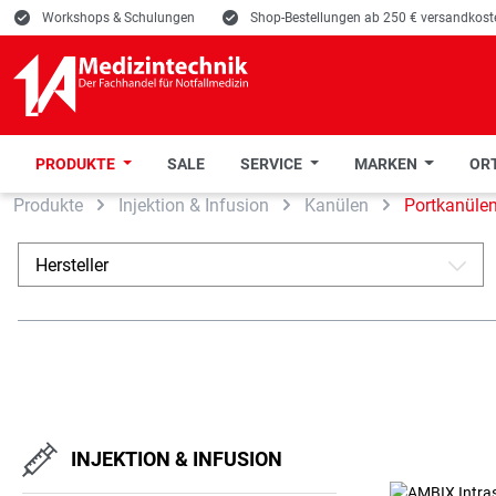
E
Workshops & Schulungen
E
Shop-Bestellungen ab 250 € versandkoste
PRODUKTE
SALE
SERVICE
MARKEN
ORT
Produkte
Injektion & Infusion
Kanülen
Portkanüle
 Hauptinhalt springen
Zur Suche springen
Zur Hauptnavigation springen
Hersteller
A
INJEKTION & INFUSION