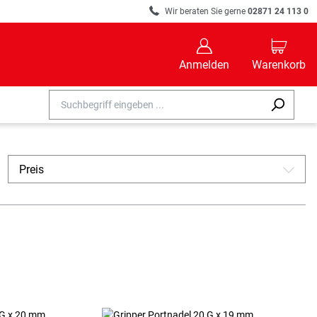
R
Wir beraten Sie gerne
02871 24 113 0
B
C
Anmelden
Warenkorb
Preis
A