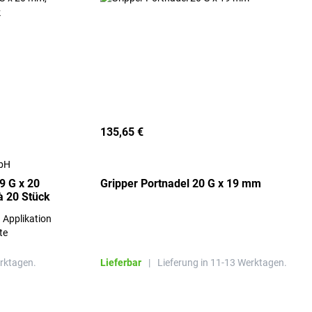
135,65 €
mbH
9 G x 20
Gripper Portnadel 20 G x 19 mm
à 20 Stück
 Applikation
te
erktagen.
Lieferbar
|
Lieferung in 11-13 Werktagen.