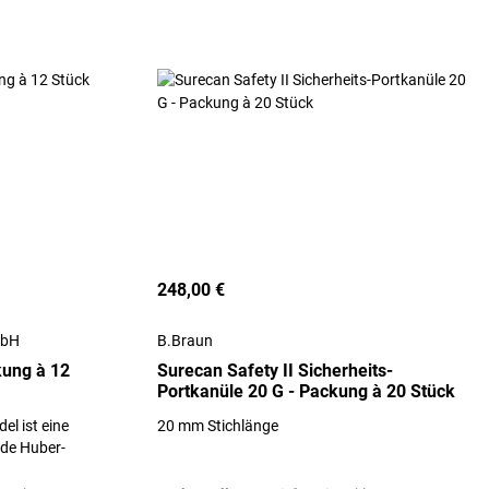
248,00 €
mbH
B.Braun
ung à 12
Surecan Safety II Sicherheits-
Portkanüle 20 G - Packung à 20 Stück
l ist eine
20 mm Stichlänge
ende Huber-