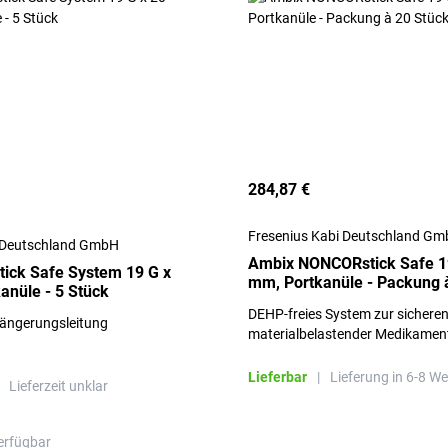
284,87 €
Fresenius Kabi Deutschland G
i Deutschland GmbH
Ambix NONCORstick Safe 1
tick Safe System 19 G x
mm, Portkanüle - Packung 
anüle - 5 Stück
DEHP-freies System zur sicheren
längerungsleitung
materialbelastender Medikamen
Lieferbar
|
Lieferung in 6-8 W
Lieferzeit unklar
erfügbar