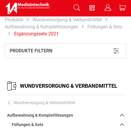
V
B
C
Produkte
Wundversorgung & Verbandmittel
Zum Hauptinhalt springen
Aufbewahrung & Komplettlösungen
Füllungen & Sets
Ergänzungssets 2021
PRODUKTE FILTERN
L
WUNDVERSORGUNG & VERBANDMITTEL
Wundversorgung & Verbandmittel
A
Aufbewahrung & Komplettlösungen
Füllungen & Sets