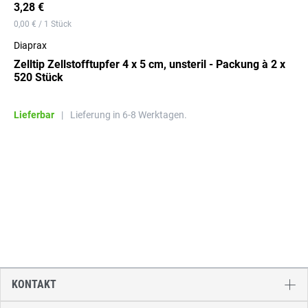
3,28 €
0,00 € / 1 Stück
Diaprax
Zelltip Zellstofftupfer 4 x 5 cm, unsteril - Packung à 2 x
520 Stück
Lieferbar
|
Lieferung in 6-8 Werktagen.
KONTAKT