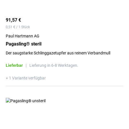
91,57 €
0,51 € / 1 Stück
Paul Hartmann AG
Pagasling® steril
Der saugstarke Schlinggazetupfer aus reinem Verbandmull
Lieferbar
|
Lieferung in 6-8 Werktagen.
+ 1 Variante verfügbar