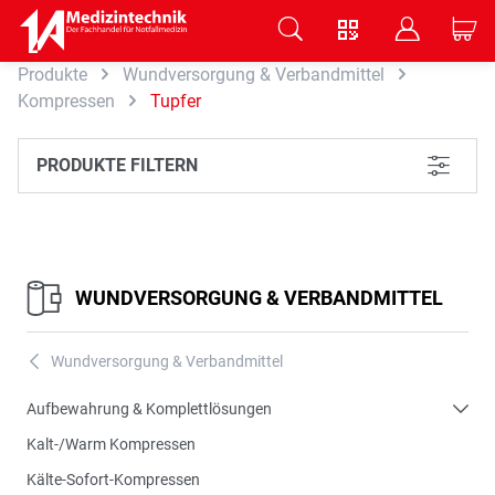
V
B
C
Produkte
Wundversorgung & Verbandmittel
Zum Hauptinhalt springen
Kompressen
Tupfer
PRODUKTE FILTERN
L
WUNDVERSORGUNG & VERBANDMITTEL
Wundversorgung & Verbandmittel
A
Aufbewahrung & Komplettlösungen
Kalt-/Warm Kompressen
Kälte-Sofort-Kompressen