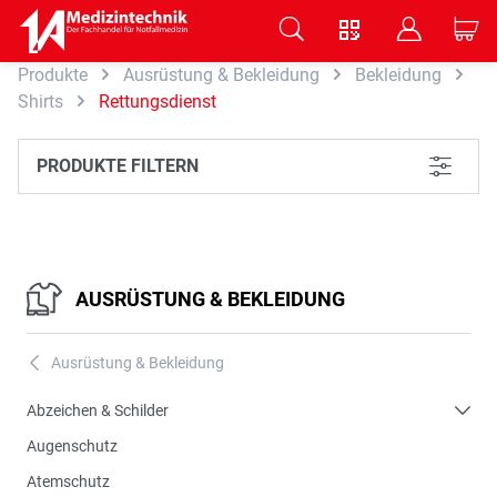
V
B
C
Produkte
Ausrüstung & Bekleidung
Bekleidung
Zum Hauptinhalt springen
Shirts
Rettungsdienst
PRODUKTE FILTERN
L
AUSRÜSTUNG & BEKLEIDUNG
Ausrüstung & Bekleidung
A
Abzeichen & Schilder
Augenschutz
Atemschutz