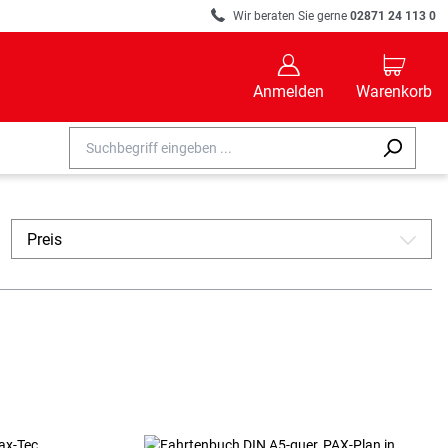
R
Wir beraten Sie gerne
02871 24 113 0
B
C
Anmelden
Warenkorb
Preis
A