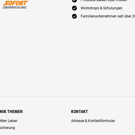
E
Produkte leasen oder mieten
E
Workshops & Schulungen
E
Familienunternehmen seit über 2
HNIK THEMEN
KONTAKT
retten Leben
Adresse & Kontaktformular
rsicherung