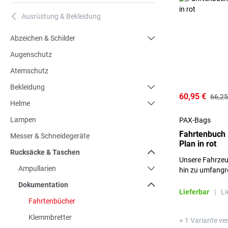
Ausrüstung & Bekleidung
A
Abzeichen & Schilder
Augenschutz
Atemschutz
Bekleidung
60,95 €
66,25
Helme
Lampen
PAX-Bags
Fahrtenbuch 
Messer & Schneidegeräte
Plan in rot
Rucksäcke & Taschen
Unsere Fahrzeu
Ampullarien
hin zu umfang
Kartenmaterial f
Dokumentation
seinen Platz. 1x
Lieferbar
|
Li
Fahrtenbücher
Klemmbretter
+ 1 Variante ve