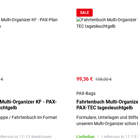
SALE
99,36 €
 €
108,00 €
PAX-Bags
Multi-Organizer KF - PAX-
Fahrtenbuch Multi-Organize
uchtgelb
PAX-TEC tagesleuchtgelb
pe / Fahrtenbuch im Format
Formulare, Unterlagen und Stifte
unserem Multi-Organizer schon l
dieser Ausführung kann auch ein
mitgeführt werden
eferung in 11-13 Werktagen.
Lieferbar
|
Lieferung in 11-13