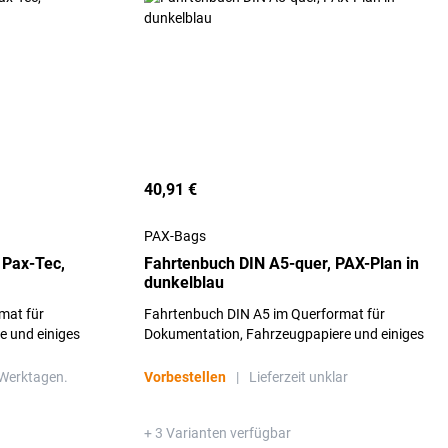
40,91 €
PAX-Bags
 Pax-Tec,
Fahrtenbuch DIN A5-quer, PAX-Plan in
dunkelblau
mat für
Fahrtenbuch DIN A5 im Querformat für
 und einiges
Dokumentation, Fahrzeugpapiere und einiges
lüsselclip.
mehr. Ringbuchmechanik. 1x Schlüsselclip.
 Werktagen.
Vorbestellen
|
Lieferzeit unklar
+ 3 Varianten verfügbar