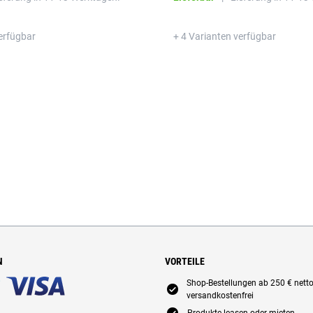
erfügbar
+ 4 Varianten verfügbar
N
VORTEILE
Shop-Bestellungen ab 250 € nett
E
versandkostenfrei