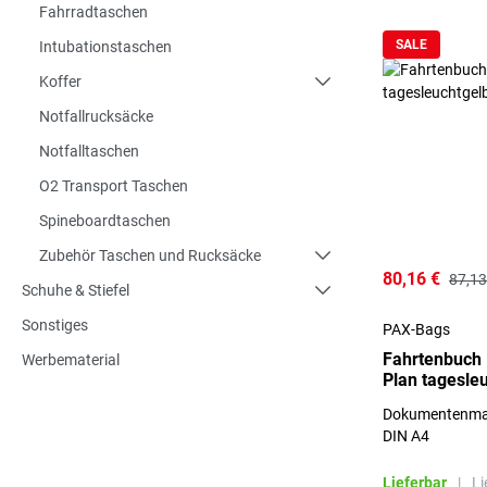
Fahrradtaschen
SALE
Intubationstaschen
Koffer
Notfallrucksäcke
Notfalltaschen
O2 Transport Taschen
Spineboardtaschen
Zubehör Taschen und Rucksäcke
80,16 €
87,13
Schuhe & Stiefel
Sonstiges
PAX-Bags
Fahrtenbuch 
Werbematerial
Plan tagesle
Dokumentenmap
DIN A4
Lieferbar
|
Li