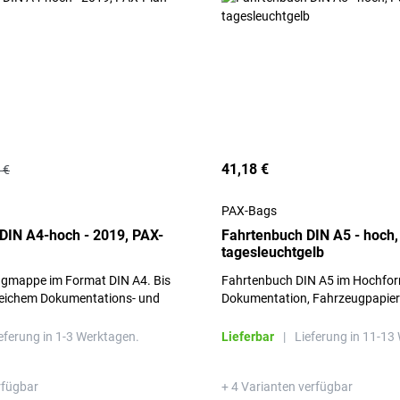
41,18 €
 €
PAX-Bags
DIN A4-hoch - 2019, PAX-
Fahrtenbuch DIN A5 - hoch,
tagesleuchtgelb
gmappe im Format DIN A4. Bis
Fahrtenbuch DIN A5 im Hochfor
reichem Dokumentations- und
Dokumentation, Fahrzeugpapiere
indet hier alles übersichtlich
mehr. Ringbuchmechanik. 1x Sch
 Schlüsselclip.
eferung in 1-3 Werktagen.
Lieferbar
|
Lieferung in 11-13
rfügbar
+ 4 Varianten verfügbar