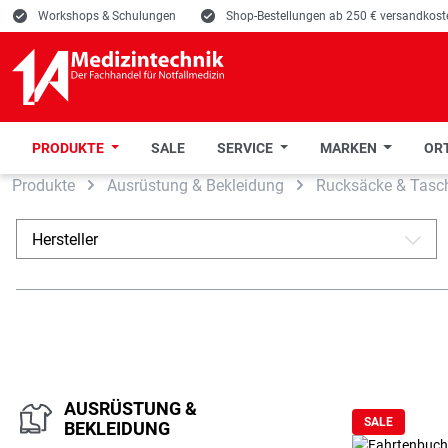
E
Workshops & Schulungen
E
Shop-Bestellungen ab 250 € versandkoste
PRODUKTE
SALE
SERVICE
MARKEN
ORT
Produkte
Ausrüstung & Bekleidung
Rucksäcke & Tasc
 Hauptinhalt springen
Zur Suche springen
Zur Hauptnavigation springen
Hersteller
A
AUSRÜSTUNG &
SALE
BEKLEIDUNG