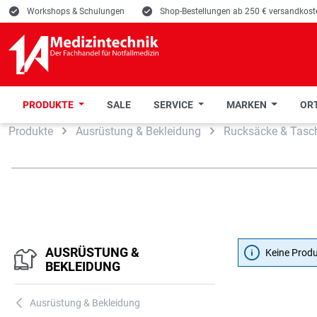
E
Workshops & Schulungen
E
Shop-Bestellungen ab 250 € versandkoste
PRODUKTE
SALE
SERVICE
MARKEN
ORT
Produkte
Ausrüstung & Bekleidung
Rucksäcke & Tasc
 Hauptinhalt springen
Zur Suche springen
Zur Hauptnavigation springen
AUSRÜSTUNG &
Keine Prod
BEKLEIDUNG
Ausrüstung & Bekleidung
A