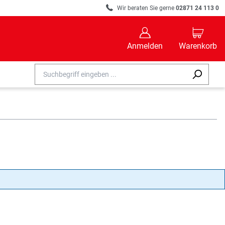
R
Wir beraten Sie gerne
02871 24 113 0
B
C
Anmelden
Warenkorb